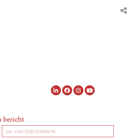
ited
Webshop Rondje
Waar te
ion
Nederland
verkrijgen
n bericht