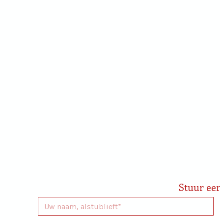
Cadeaupakketten
Personaliseren
Skyline
Lim
Amersfoort
Edit
Stuur ee