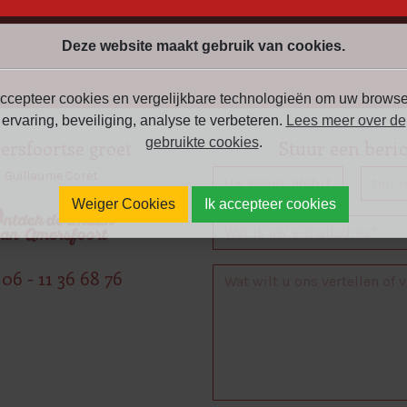
Deze website maakt gebruik van cookies.
ccepteer cookies en vergelijkbare technologieën om uw browse
ervaring, beveiliging, analyse te verbeteren.
Lees meer over de
gebruikte cookies
.
rsfoortse groet
Stuur een beri
Guillaume Coret
Weiger Cookies
Ik accepteer cookies
06 - 11 36 68 76