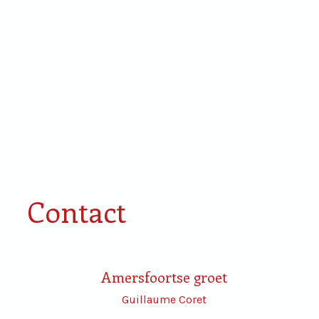
Smaken van Rondje
Proefdoos
Amersfoort
miniaturen
Contact
Amersfoortse groet
Guillaume Coret