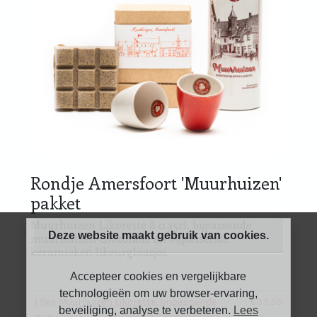
Rondje Amersfoort 'Muurhuizen'
pakket
Muurhuizen Likorette à 0.35cl, bijpassende
Deze website maakt gebruik van cookies.
muurhuizen chocolade en bijpassende
keramieken likeurglaasjes
Accepteer cookies en vergelijkbare
technologieën om uw browser-ervaring,
1 fles Muurhuizen Likorette, bijpassende
€33,95
beveiliging, analyse te verbeteren.
Lees
muurhuizen chocolade en 2 bijpassende