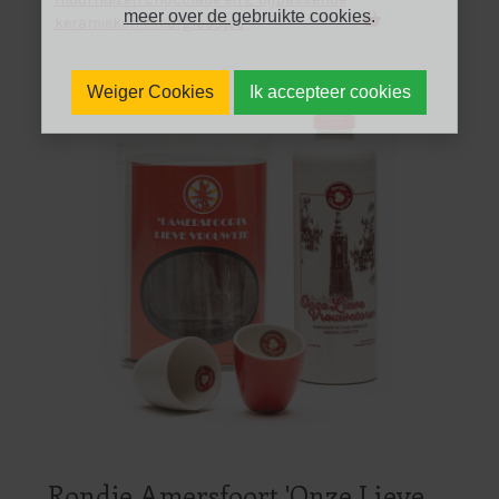
meer over de gebruikte cookies
.
keramieken likeurglaasjes
Weiger Cookies
Ik accepteer cookies
Rondje Amersfoort 'Onze Lieve